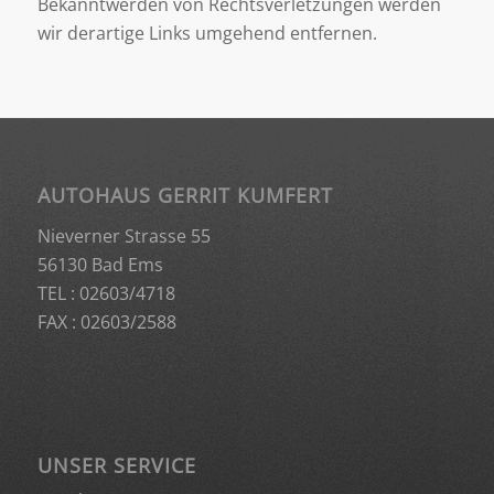
Bekanntwerden von Rechtsverletzungen werden
wir derartige Links umgehend entfernen.
AUTOHAUS GERRIT KUMFERT
Nieverner Strasse 55
56130 Bad Ems
TEL
: 02603/4718
FAX
: 02603/2588
UNSER SERVICE